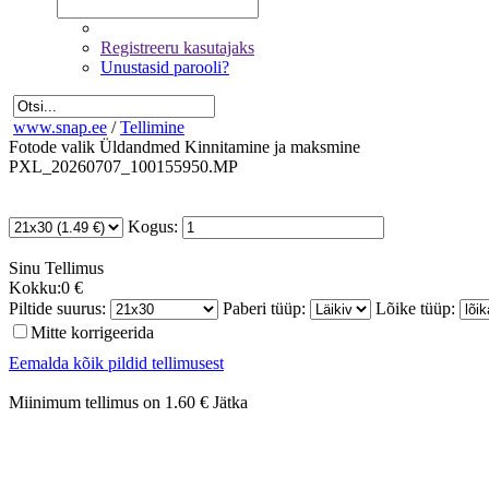
Registreeru kasutajaks
Unustasid parooli?
www.snap.ee
/
Tellimine
Fotode valik
Üldandmed
Kinnitamine ja maksmine
PXL_20260707_100155950.MP
Kogus:
Sinu
Tellimus
Kokku:
0 €
Piltide suurus:
Paberi tüüp:
Lõike tüüp:
Mitte korrigeerida
Eemalda kõik pildid tellimusest
Miinimum tellimus on 1.60 €
Jätka