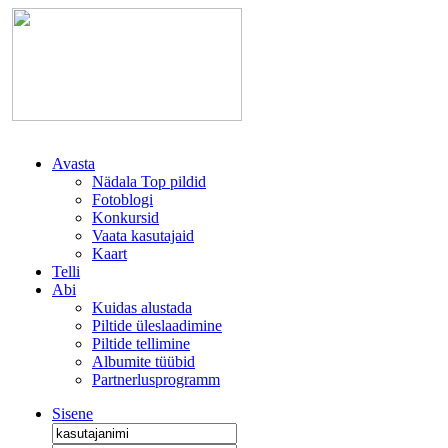
Avasta
Nädala Top pildid
Fotoblogi
Konkursid
Vaata kasutajaid
Kaart
Telli
Abi
Kuidas alustada
Piltide üleslaadimine
Piltide tellimine
Albumite tüübid
Partnerlusprogramm
Sisene