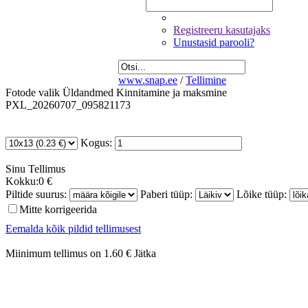
Registreeru kasutajaks
Unustasid parooli?
www.snap.ee
/
Tellimine
Fotode valik
Üldandmed
Kinnitamine ja maksmine
PXL_20260707_095821173
Kogus:
Sinu
Tellimus
Kokku:
0 €
Piltide suurus:
Paberi tüüp:
Lõike tüüp:
Mitte korrigeerida
Eemalda kõik pildid tellimusest
Miinimum tellimus on 1.60 €
Jätka