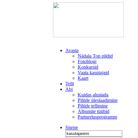
Avasta
Nädala Top pildid
Fotoblogi
Konkursid
Vaata kasutajaid
Kaart
Telli
Abi
Kuidas alustada
Piltide üleslaadimine
Piltide tellimine
Albumite tüübid
Partnerlusprogramm
Sisene