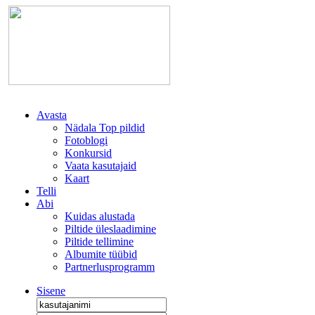
Avasta
Nädala Top pildid
Fotoblogi
Konkursid
Vaata kasutajaid
Kaart
Telli
Abi
Kuidas alustada
Piltide üleslaadimine
Piltide tellimine
Albumite tüübid
Partnerlusprogramm
Sisene