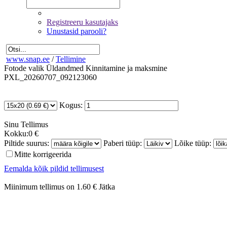
Registreeru kasutajaks
Unustasid parooli?
www.snap.ee
/
Tellimine
Fotode valik
Üldandmed
Kinnitamine ja maksmine
PXL_20260707_092123060
Kogus:
Sinu
Tellimus
Kokku:
0 €
Piltide suurus:
Paberi tüüp:
Lõike tüüp:
Mitte korrigeerida
Eemalda kõik pildid tellimusest
Miinimum tellimus on 1.60 €
Jätka