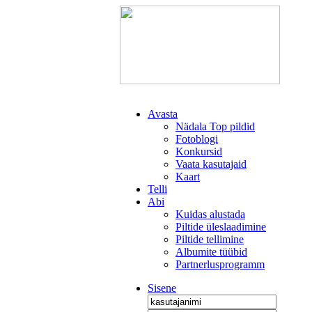
Avasta
Nädala Top pildid
Fotoblogi
Konkursid
Vaata kasutajaid
Kaart
Telli
Abi
Kuidas alustada
Piltide üleslaadimine
Piltide tellimine
Albumite tüübid
Partnerlusprogramm
Sisene