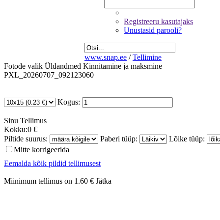
Registreeru kasutajaks
Unustasid parooli?
www.snap.ee
/
Tellimine
Fotode valik
Üldandmed
Kinnitamine ja maksmine
PXL_20260707_092123060
Kogus:
Sinu
Tellimus
Kokku:
0 €
Piltide suurus:
Paberi tüüp:
Lõike tüüp:
Mitte korrigeerida
Eemalda kõik pildid tellimusest
Miinimum tellimus on 1.60 €
Jätka