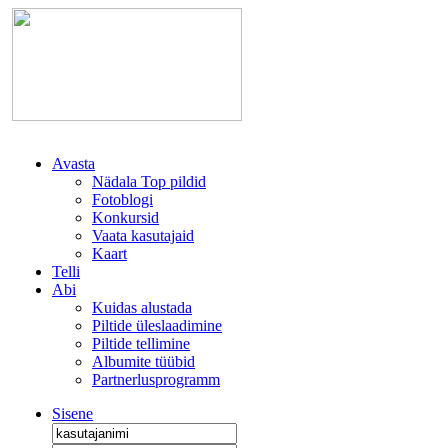
Avasta
Nädala Top pildid
Fotoblogi
Konkursid
Vaata kasutajaid
Kaart
Telli
Abi
Kuidas alustada
Piltide üleslaadimine
Piltide tellimine
Albumite tüübid
Partnerlusprogramm
Sisene