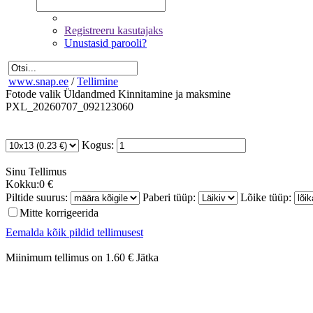
Registreeru kasutajaks
Unustasid parooli?
www.snap.ee
/
Tellimine
Fotode valik
Üldandmed
Kinnitamine ja maksmine
PXL_20260707_092123060
Kogus:
Sinu
Tellimus
Kokku:
0 €
Piltide suurus:
Paberi tüüp:
Lõike tüüp:
Mitte korrigeerida
Eemalda kõik pildid tellimusest
Miinimum tellimus on 1.60 €
Jätka