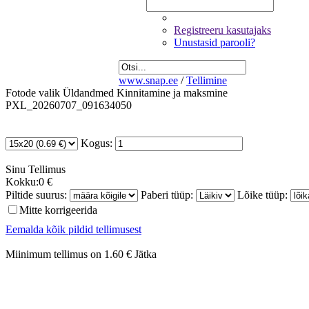
Registreeru kasutajaks
Unustasid parooli?
www.snap.ee
/
Tellimine
Fotode valik
Üldandmed
Kinnitamine ja maksmine
PXL_20260707_091634050
Kogus:
Sinu
Tellimus
Kokku:
0 €
Piltide suurus:
Paberi tüüp:
Lõike tüüp:
Mitte korrigeerida
Eemalda kõik pildid tellimusest
Miinimum tellimus on 1.60 €
Jätka