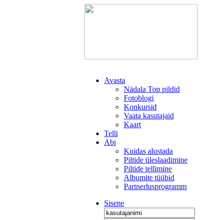
Avasta
Nädala Top pildid
Fotoblogi
Konkursid
Vaata kasutajaid
Kaart
Telli
Abi
Kuidas alustada
Piltide üleslaadimine
Piltide tellimine
Albumite tüübid
Partnerlusprogramm
Sisene