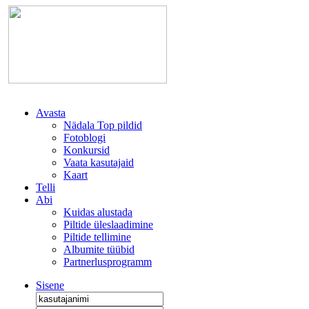
Avasta
Nädala Top pildid
Fotoblogi
Konkursid
Vaata kasutajaid
Kaart
Telli
Abi
Kuidas alustada
Piltide üleslaadimine
Piltide tellimine
Albumite tüübid
Partnerlusprogramm
Sisene