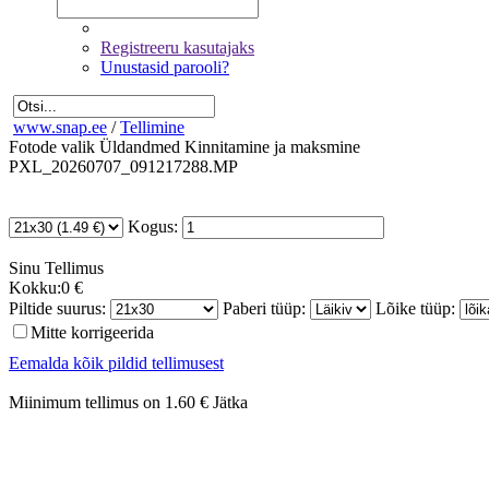
Registreeru kasutajaks
Unustasid parooli?
www.snap.ee
/
Tellimine
Fotode valik
Üldandmed
Kinnitamine ja maksmine
PXL_20260707_091217288.MP
Kogus:
Sinu
Tellimus
Kokku:
0 €
Piltide suurus:
Paberi tüüp:
Lõike tüüp:
Mitte korrigeerida
Eemalda kõik pildid tellimusest
Miinimum tellimus on 1.60 €
Jätka