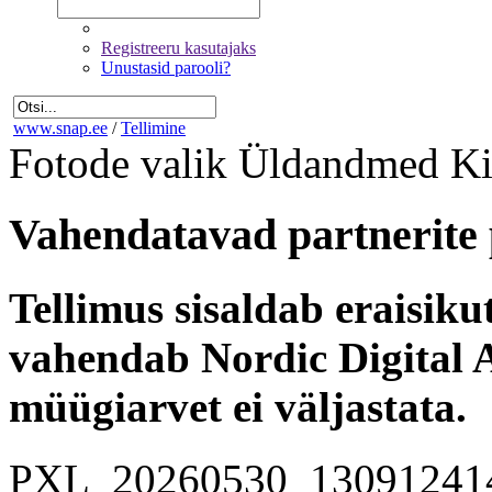
Registreeru kasutajaks
Unustasid parooli?
www.snap.ee
/
Tellimine
Fotode valik
Üldandmed
Ki
Vahendatavad partnerite 
Tellimus sisaldab eraisik
vahendab Nordic Digital A
müügiarvet ei väljastata.
PXL_20260530_13091241