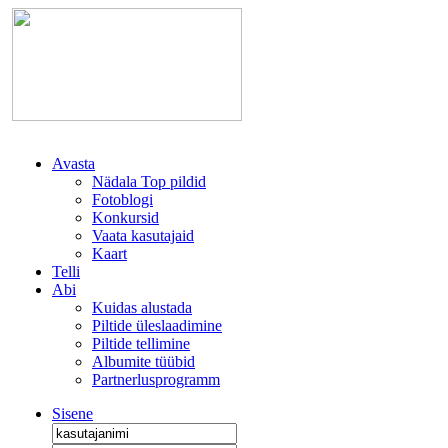
Avasta
Nädala Top pildid
Fotoblogi
Konkursid
Vaata kasutajaid
Kaart
Telli
Abi
Kuidas alustada
Piltide üleslaadimine
Piltide tellimine
Albumite tüübid
Partnerlusprogramm
Sisene