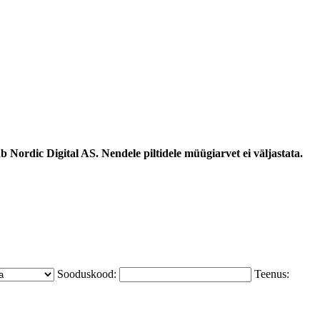
 Nordic Digital AS. Nendele piltidele müügiarvet ei väljastata.
Sooduskood:
Teenus: