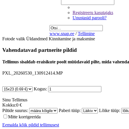
Registreeru kasutajaks
Unustasid parooli?
www.snap.ee
/
Tellimine
Fotode valik
Üldandmed
Kinnitamine ja maksmine
Vahendatavad partnerite pildid
Tellimus sisaldab eraisikute poolt müüdavaid pilte, mida vahendab
PXL_20260530_130912414.MP
Kogus:
Sinu
Tellimus
Kokku:
0 €
Piltide suurus:
Paberi tüüp:
Lõike tüüp:
Mitte korrigeerida
Eemalda kõik pildid tellimusest