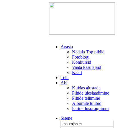
Avasta
Nädala Top pildid
Fotoblogi
Konkursid
Vaata kasutajaid
Kaart
Telli
Abi
Kuidas alustada
Piltide üleslaadimine
Piltide tellimine
Albumite tüübid
Partnerlusprogramm
Sisene