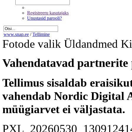
Registreeru kasutajaks
Unustasid parooli?
www.snap.ee
/
Tellimine
Fotode valik
Üldandmed
Ki
Vahendatavad partnerite 
Tellimus sisaldab eraisik
vahendab Nordic Digital A
müügiarvet ei väljastata.
PXL_20260530_13091241