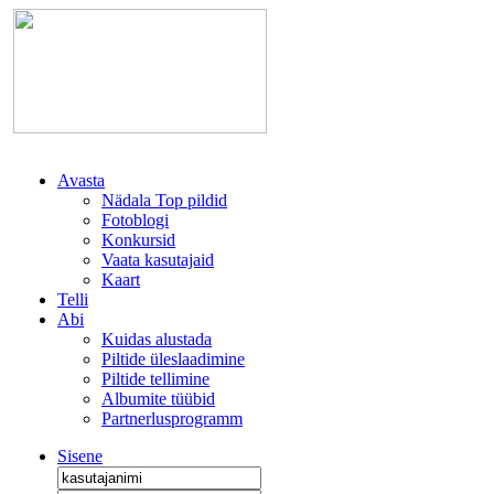
Avasta
Nädala Top pildid
Fotoblogi
Konkursid
Vaata kasutajaid
Kaart
Telli
Abi
Kuidas alustada
Piltide üleslaadimine
Piltide tellimine
Albumite tüübid
Partnerlusprogramm
Sisene