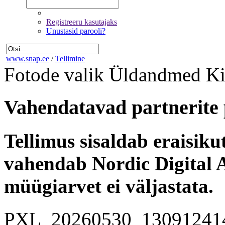
Registreeru kasutajaks
Unustasid parooli?
www.snap.ee
/
Tellimine
Fotode valik
Üldandmed
Ki
Vahendatavad partnerite 
Tellimus sisaldab eraisik
vahendab Nordic Digital A
müügiarvet ei väljastata.
PXL_20260530_13091241