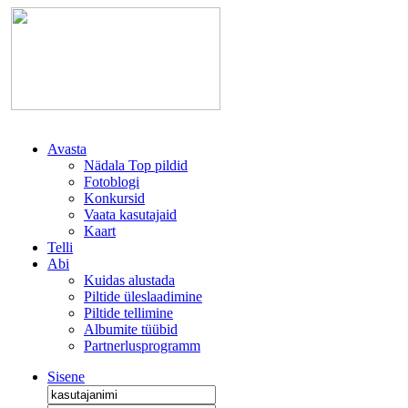
Avasta
Nädala Top pildid
Fotoblogi
Konkursid
Vaata kasutajaid
Kaart
Telli
Abi
Kuidas alustada
Piltide üleslaadimine
Piltide tellimine
Albumite tüübid
Partnerlusprogramm
Sisene