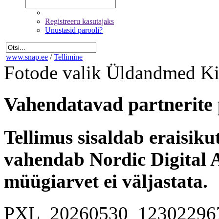
Registreeru kasutajaks
Unustasid parooli?
www.snap.ee
/
Tellimine
Fotode valik
Üldandmed
Ki
Vahendatavad partnerite 
Tellimus sisaldab eraisik
vahendab Nordic Digital A
müügiarvet ei väljastata.
PXL_20260530_12302296