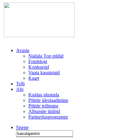
Avasta
Nädala Top pildid
Fotoblogi
Konkursid
Vaata kasutajaid
Kaart
Telli
Abi
Kuidas alustada
Piltide üleslaadimine
Piltide tellimine
Albumite tüübid
Partnerlusprogramm
Sisene