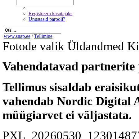
Registreeru kasutajaks
Unustasid parooli?
www.snap.ee
/
Tellimine
Fotode valik
Üldandmed
Ki
Vahendatavad partnerite 
Tellimus sisaldab eraisik
vahendab Nordic Digital A
müügiarvet ei väljastata.
PXL_20260530_12301487