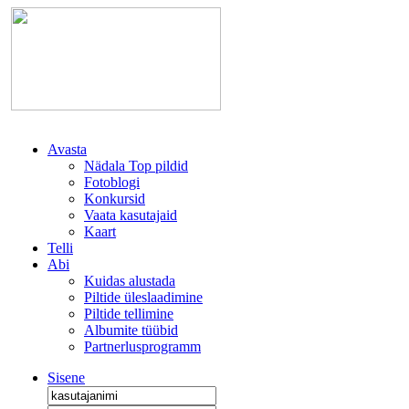
Avasta
Nädala Top pildid
Fotoblogi
Konkursid
Vaata kasutajaid
Kaart
Telli
Abi
Kuidas alustada
Piltide üleslaadimine
Piltide tellimine
Albumite tüübid
Partnerlusprogramm
Sisene