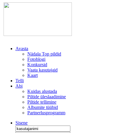
Avasta
Nädala Top pildid
Fotoblogi
Konkursid
Vaata kasutajaid
Kaart
Telli
Abi
Kuidas alustada
Piltide üleslaadimine
Piltide tellimine
Albumite tüübid
Partnerlusprogramm
Sisene