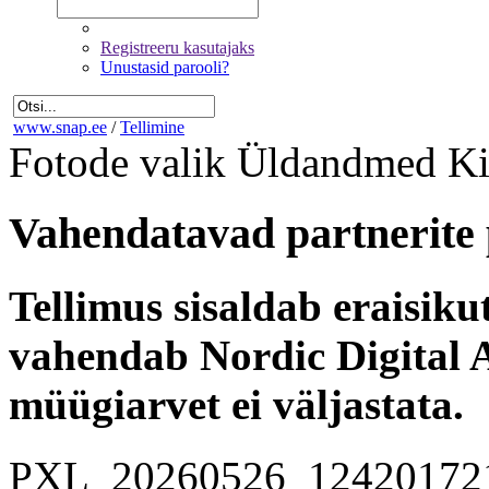
Registreeru kasutajaks
Unustasid parooli?
www.snap.ee
/
Tellimine
Fotode valik
Üldandmed
Ki
Vahendatavad partnerite 
Tellimus sisaldab eraisik
vahendab Nordic Digital A
müügiarvet ei väljastata.
PXL_20260526_12420172