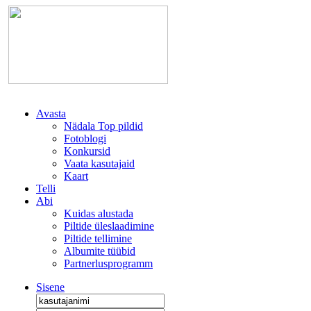
Avasta
Nädala Top pildid
Fotoblogi
Konkursid
Vaata kasutajaid
Kaart
Telli
Abi
Kuidas alustada
Piltide üleslaadimine
Piltide tellimine
Albumite tüübid
Partnerlusprogramm
Sisene