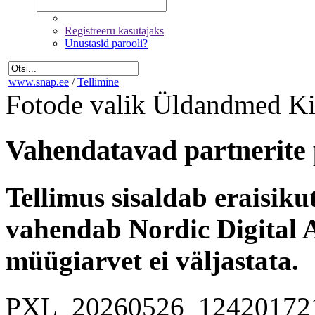
Registreeru kasutajaks
Unustasid parooli?
www.snap.ee
/
Tellimine
Fotode valik
Üldandmed
Ki
Vahendatavad partnerite 
Tellimus sisaldab eraisik
vahendab Nordic Digital A
müügiarvet ei väljastata.
PXL_20260526_12420172