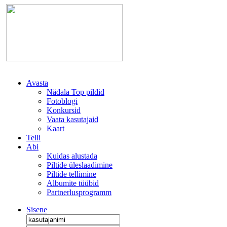
Avasta
Nädala Top pildid
Fotoblogi
Konkursid
Vaata kasutajaid
Kaart
Telli
Abi
Kuidas alustada
Piltide üleslaadimine
Piltide tellimine
Albumite tüübid
Partnerlusprogramm
Sisene