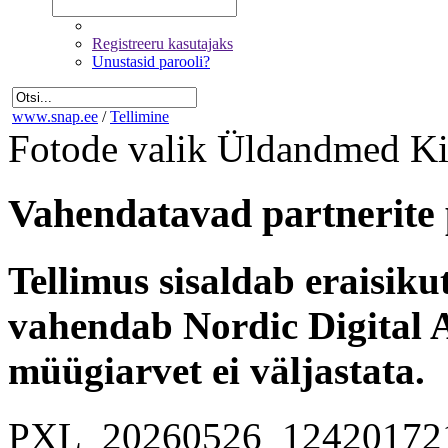
Registreeru kasutajaks
Unustasid parooli?
www.snap.ee
/
Tellimine
Fotode valik
Üldandmed
Ki
Vahendatavad partnerite 
Tellimus sisaldab eraisik
vahendab Nordic Digital A
müügiarvet ei väljastata.
PXL_20260526_12420172