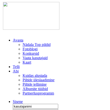
Avasta
Nädala Top pildid
Fotoblogi
Konkursid
Vaata kasutajaid
Kaart
Telli
Abi
Kuidas alustada
Piltide üleslaadimine
Piltide tellimine
Albumite tüübid
Partnerlusprogramm
Sisene