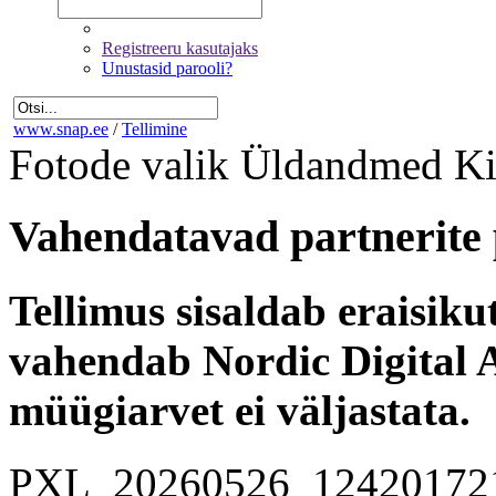
Registreeru kasutajaks
Unustasid parooli?
www.snap.ee
/
Tellimine
Fotode valik
Üldandmed
Ki
Vahendatavad partnerite 
Tellimus sisaldab eraisik
vahendab Nordic Digital A
müügiarvet ei väljastata.
PXL_20260526_12420172