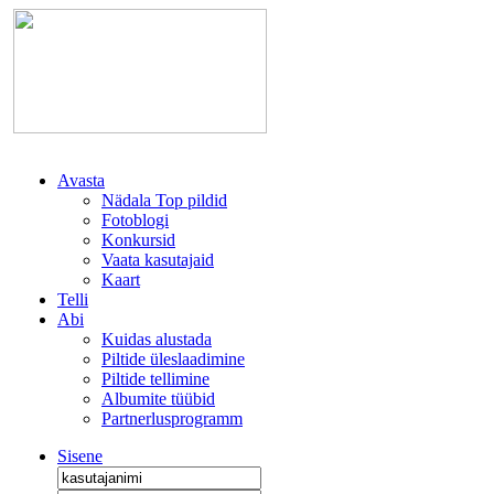
Avasta
Nädala Top pildid
Fotoblogi
Konkursid
Vaata kasutajaid
Kaart
Telli
Abi
Kuidas alustada
Piltide üleslaadimine
Piltide tellimine
Albumite tüübid
Partnerlusprogramm
Sisene