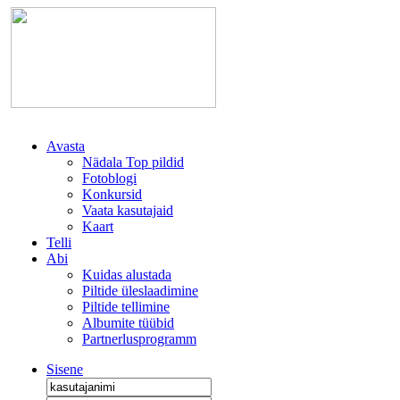
Avasta
Nädala Top pildid
Fotoblogi
Konkursid
Vaata kasutajaid
Kaart
Telli
Abi
Kuidas alustada
Piltide üleslaadimine
Piltide tellimine
Albumite tüübid
Partnerlusprogramm
Sisene