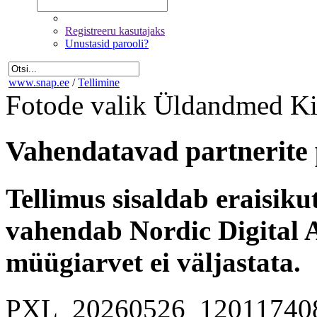
Registreeru kasutajaks
Unustasid parooli?
www.snap.ee
/
Tellimine
Fotode valik
Üldandmed
Ki
Vahendatavad partnerite 
Tellimus sisaldab eraisik
vahendab Nordic Digital A
müügiarvet ei väljastata.
PXL_20260526_12011740