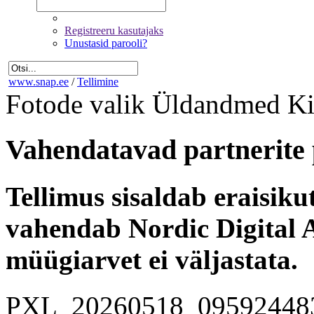
Registreeru kasutajaks
Unustasid parooli?
www.snap.ee
/
Tellimine
Fotode valik
Üldandmed
Ki
Vahendatavad partnerite 
Tellimus sisaldab eraisik
vahendab Nordic Digital A
müügiarvet ei väljastata.
PXL_20260518_09592448