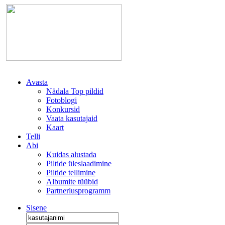
Avasta
Nädala Top pildid
Fotoblogi
Konkursid
Vaata kasutajaid
Kaart
Telli
Abi
Kuidas alustada
Piltide üleslaadimine
Piltide tellimine
Albumite tüübid
Partnerlusprogramm
Sisene