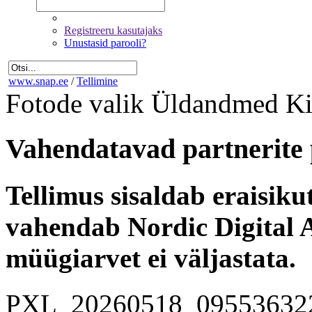
Registreeru kasutajaks
Unustasid parooli?
www.snap.ee
/
Tellimine
Fotode valik
Üldandmed
Ki
Vahendatavad partnerite 
Tellimus sisaldab eraisik
vahendab Nordic Digital A
müügiarvet ei väljastata.
PXL_20260518_09553632