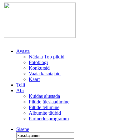
Avasta
Nädala Top pildid
Fotoblogi
Konkursid
Vaata kasutajaid
Kaart
Telli
Abi
Kuidas alustada
Piltide üleslaadimine
Piltide tellimine
Albumite tüübid
Partnerlusprogramm
Sisene