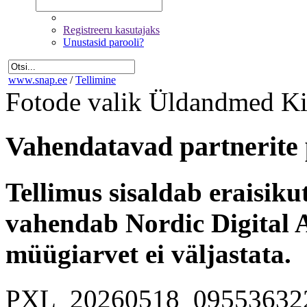
Registreeru kasutajaks
Unustasid parooli?
www.snap.ee
/
Tellimine
Fotode valik
Üldandmed
Ki
Vahendatavad partnerite 
Tellimus sisaldab eraisik
vahendab Nordic Digital A
müügiarvet ei väljastata.
PXL_20260518_09553632