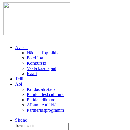
Avasta
Nädala Top pildid
Fotoblogi
Konkursid
Vaata kasutajaid
Kaart
Telli
Abi
Kuidas alustada
Piltide üleslaadimine
Piltide tellimine
Albumite tüübid
Partnerlusprogramm
Sisene