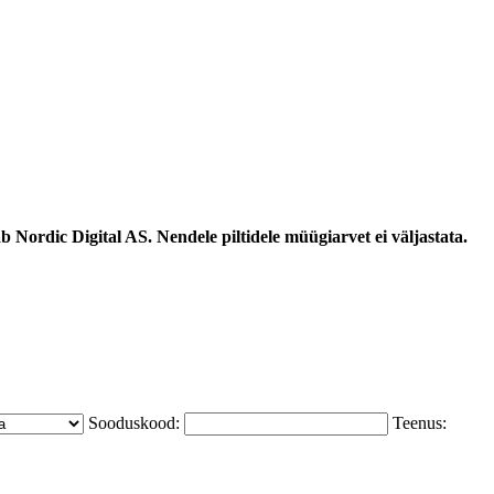
 Nordic Digital AS. Nendele piltidele müügiarvet ei väljastata.
Sooduskood:
Teenus: