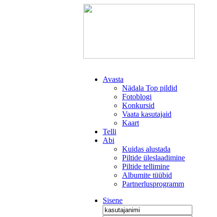
Avasta
Nädala Top pildid
Fotoblogi
Konkursid
Vaata kasutajaid
Kaart
Telli
Abi
Kuidas alustada
Piltide üleslaadimine
Piltide tellimine
Albumite tüübid
Partnerlusprogramm
Sisene