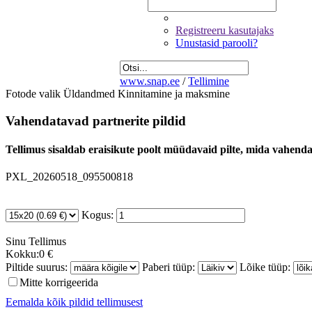
Registreeru kasutajaks
Unustasid parooli?
www.snap.ee
/
Tellimine
Fotode valik
Üldandmed
Kinnitamine ja maksmine
Vahendatavad partnerite pildid
Tellimus sisaldab eraisikute poolt müüdavaid pilte, mida vahendab
PXL_20260518_095500818
Kogus:
Sinu
Tellimus
Kokku:
0 €
Piltide suurus:
Paberi tüüp:
Lõike tüüp:
Mitte korrigeerida
Eemalda kõik pildid tellimusest