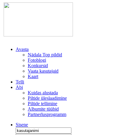
Avasta
Nädala Top pildid
Fotoblogi
Konkursid
Vaata kasutajaid
Kaart
Telli
Abi
Kuidas alustada
Piltide üleslaadimine
Piltide tellimine
Albumite tüübid
Partnerlusprogramm
Sisene