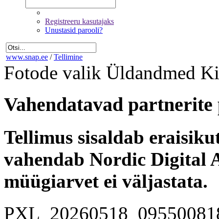
Registreeru kasutajaks
Unustasid parooli?
www.snap.ee
/
Tellimine
Fotode valik
Üldandmed
Ki
Vahendatavad partnerite 
Tellimus sisaldab eraisik
vahendab Nordic Digital A
müügiarvet ei väljastata.
PXL_20260518_09550081