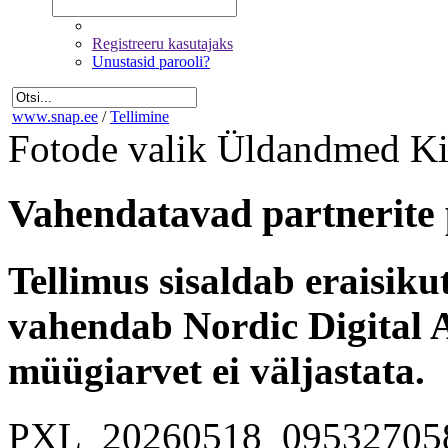
Registreeru kasutajaks
Unustasid parooli?
www.snap.ee
/
Tellimine
Fotode valik
Üldandmed
Ki
Vahendatavad partnerite 
Tellimus sisaldab eraisik
vahendab Nordic Digital A
müügiarvet ei väljastata.
PXL_20260518_09532705