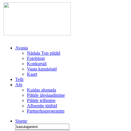
Avasta
Nädala Top pildid
Fotoblogi
Konkursid
Vaata kasutajaid
Kaart
Telli
Abi
Kuidas alustada
Piltide üleslaadimine
Piltide tellimine
Albumite tüübid
Partnerlusprogramm
Sisene