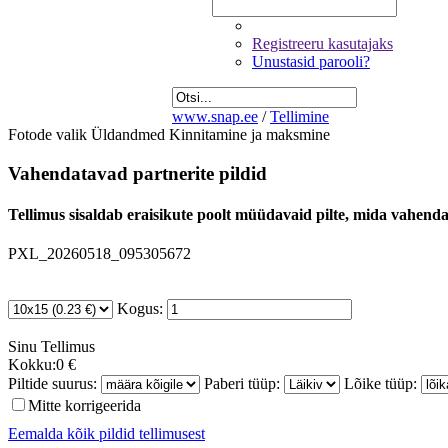
Registreeru kasutajaks
Unustasid parooli?
www.snap.ee
/
Tellimine
Fotode valik
Üldandmed
Kinnitamine ja maksmine
Vahendatavad partnerite pildid
Tellimus sisaldab eraisikute poolt müüdavaid pilte, mida vahendab
PXL_20260518_095305672
Kogus:
Sinu
Tellimus
Kokku:
0 €
Piltide suurus:
Paberi tüüp:
Lõike tüüp:
Mitte korrigeerida
Eemalda kõik pildid tellimusest