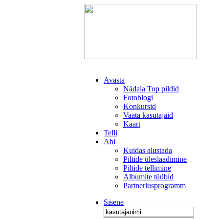
Avasta
Nädala Top pildid
Fotoblogi
Konkursid
Vaata kasutajaid
Kaart
Telli
Abi
Kuidas alustada
Piltide üleslaadimine
Piltide tellimine
Albumite tüübid
Partnerlusprogramm
Sisene