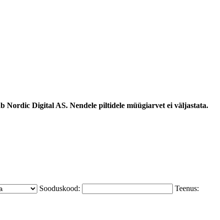
 Nordic Digital AS. Nendele piltidele müügiarvet ei väljastata.
Sooduskood:
Teenus: