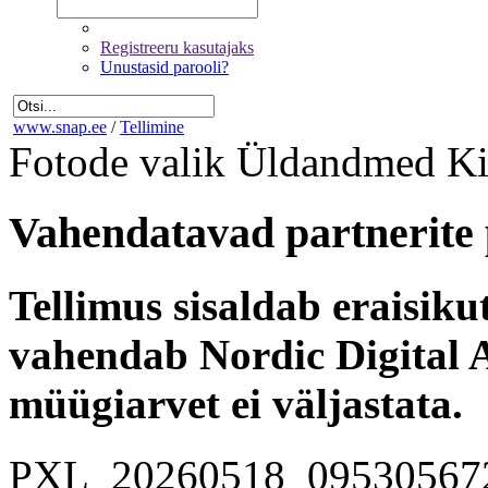
Registreeru kasutajaks
Unustasid parooli?
www.snap.ee
/
Tellimine
Fotode valik
Üldandmed
Ki
Vahendatavad partnerite 
Tellimus sisaldab eraisik
vahendab Nordic Digital A
müügiarvet ei väljastata.
PXL_20260518_09530567