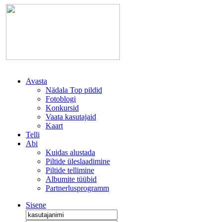
Avasta
Nädala Top pildid
Fotoblogi
Konkursid
Vaata kasutajaid
Kaart
Telli
Abi
Kuidas alustada
Piltide üleslaadimine
Piltide tellimine
Albumite tüübid
Partnerlusprogramm
Sisene