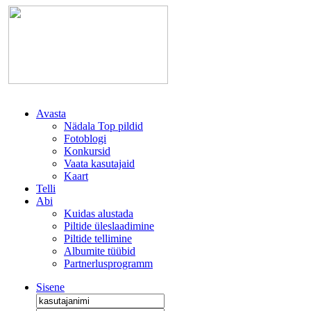
Avasta
Nädala Top pildid
Fotoblogi
Konkursid
Vaata kasutajaid
Kaart
Telli
Abi
Kuidas alustada
Piltide üleslaadimine
Piltide tellimine
Albumite tüübid
Partnerlusprogramm
Sisene