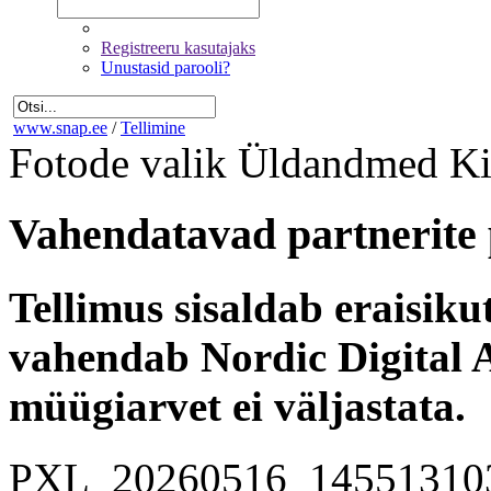
Registreeru kasutajaks
Unustasid parooli?
www.snap.ee
/
Tellimine
Fotode valik
Üldandmed
Ki
Vahendatavad partnerite 
Tellimus sisaldab eraisik
vahendab Nordic Digital A
müügiarvet ei väljastata.
PXL_20260516_14551310