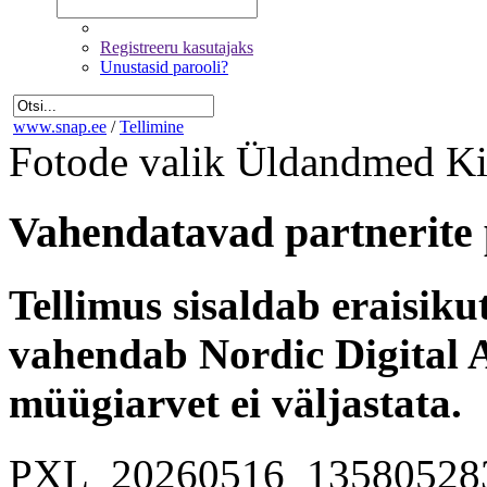
Registreeru kasutajaks
Unustasid parooli?
www.snap.ee
/
Tellimine
Fotode valik
Üldandmed
Ki
Vahendatavad partnerite 
Tellimus sisaldab eraisik
vahendab Nordic Digital A
müügiarvet ei väljastata.
PXL_20260516_13580528