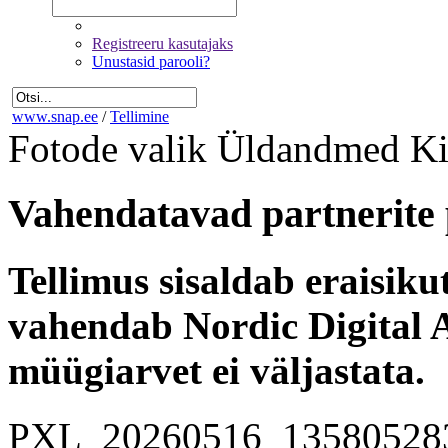
Registreeru kasutajaks
Unustasid parooli?
www.snap.ee
/
Tellimine
Fotode valik
Üldandmed
Ki
Vahendatavad partnerite 
Tellimus sisaldab eraisik
vahendab Nordic Digital A
müügiarvet ei väljastata.
PXL_20260516_13580528