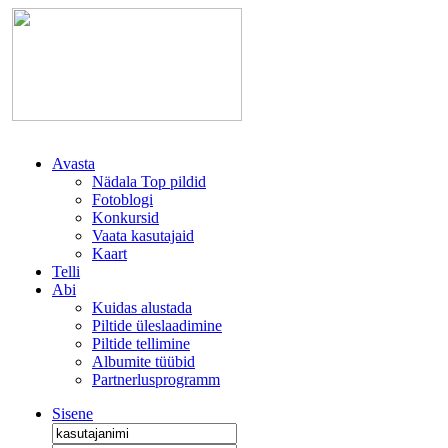
Avasta
Nädala Top pildid
Fotoblogi
Konkursid
Vaata kasutajaid
Kaart
Telli
Abi
Kuidas alustada
Piltide üleslaadimine
Piltide tellimine
Albumite tüübid
Partnerlusprogramm
Sisene