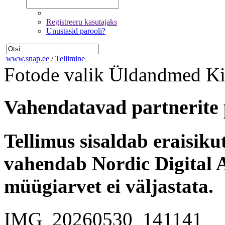
Registreeru kasutajaks
Unustasid parooli?
www.snap.ee
/
Tellimine
Fotode valik
Üldandmed
Ki
Vahendatavad partnerite 
Tellimus sisaldab eraisik
vahendab Nordic Digital A
müügiarvet ei väljastata.
IMG_20260530_141141