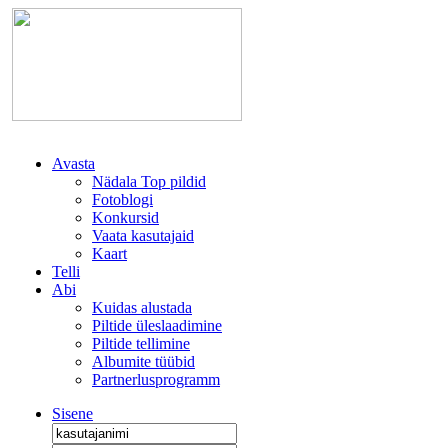
Avasta
Nädala Top pildid
Fotoblogi
Konkursid
Vaata kasutajaid
Kaart
Telli
Abi
Kuidas alustada
Piltide üleslaadimine
Piltide tellimine
Albumite tüübid
Partnerlusprogramm
Sisene