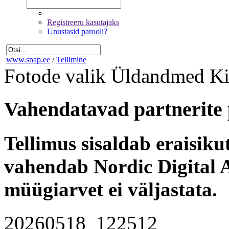
Registreeru kasutajaks
Unustasid parooli?
www.snap.ee
/
Tellimine
Fotode valik
Üldandmed
Ki
Vahendatavad partnerite 
Tellimus sisaldab eraisik
vahendab Nordic Digital A
müügiarvet ei väljastata.
20260518_122512