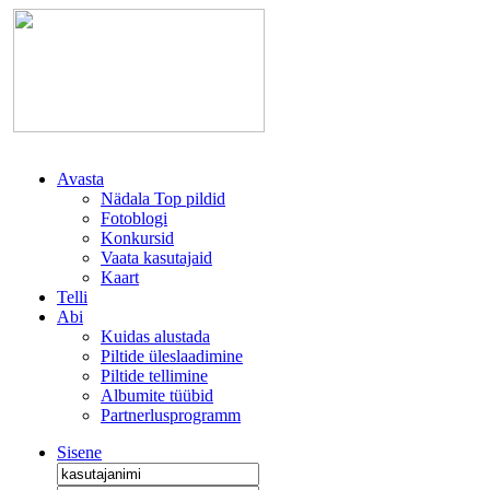
Avasta
Nädala Top pildid
Fotoblogi
Konkursid
Vaata kasutajaid
Kaart
Telli
Abi
Kuidas alustada
Piltide üleslaadimine
Piltide tellimine
Albumite tüübid
Partnerlusprogramm
Sisene