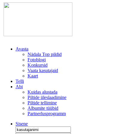
Avasta
Nädala Top pildid
Fotoblogi
Konkursid
Vaata kasutajaid
Kaart
Telli
Abi
Kuidas alustada
Piltide üleslaadimine
Piltide tellimine
Albumite tüübid
Partnerlusprogramm
Sisene