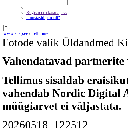
Registreeru kasutajaks
Unustasid parooli?
www.snap.ee
/
Tellimine
Fotode valik
Üldandmed
Ki
Vahendatavad partnerite 
Tellimus sisaldab eraisik
vahendab Nordic Digital A
müügiarvet ei väljastata.
20260518_122512