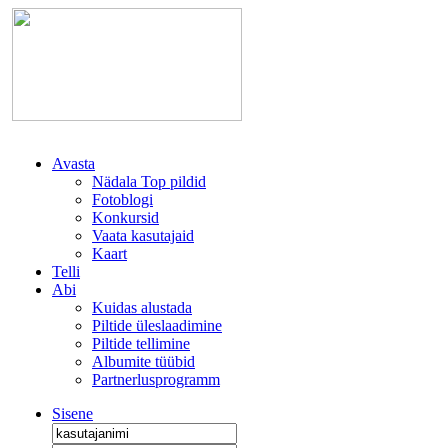
Avasta
Nädala Top pildid
Fotoblogi
Konkursid
Vaata kasutajaid
Kaart
Telli
Abi
Kuidas alustada
Piltide üleslaadimine
Piltide tellimine
Albumite tüübid
Partnerlusprogramm
Sisene