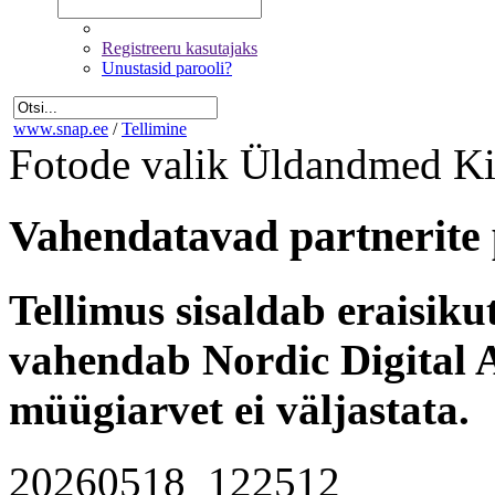
Registreeru kasutajaks
Unustasid parooli?
www.snap.ee
/
Tellimine
Fotode valik
Üldandmed
Ki
Vahendatavad partnerite 
Tellimus sisaldab eraisik
vahendab Nordic Digital A
müügiarvet ei väljastata.
20260518_122512