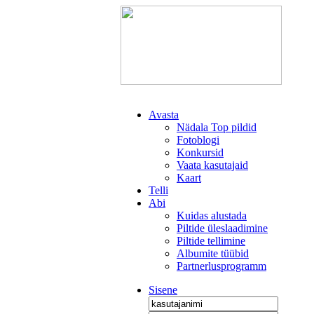
Avasta
Nädala Top pildid
Fotoblogi
Konkursid
Vaata kasutajaid
Kaart
Telli
Abi
Kuidas alustada
Piltide üleslaadimine
Piltide tellimine
Albumite tüübid
Partnerlusprogramm
Sisene