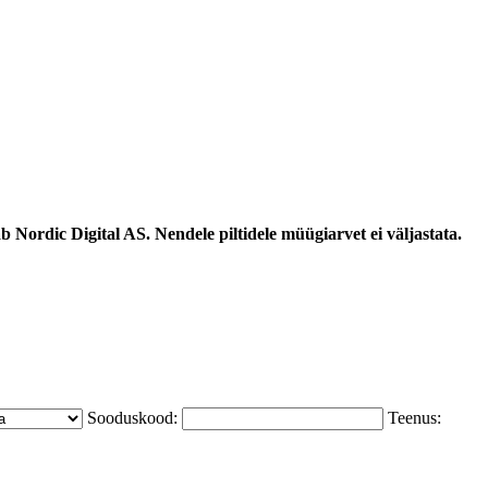
 Nordic Digital AS. Nendele piltidele müügiarvet ei väljastata.
Sooduskood:
Teenus: