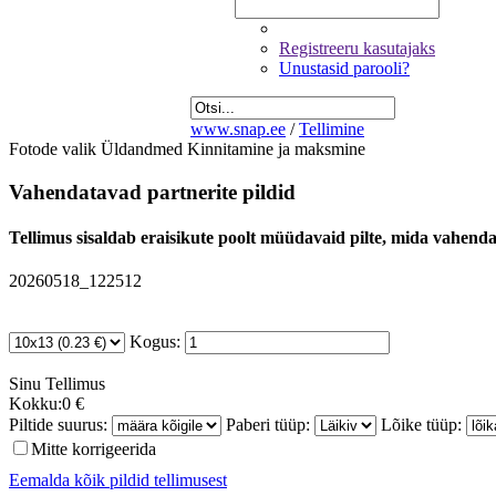
Registreeru kasutajaks
Unustasid parooli?
www.snap.ee
/
Tellimine
Fotode valik
Üldandmed
Kinnitamine ja maksmine
Vahendatavad partnerite pildid
Tellimus sisaldab eraisikute poolt müüdavaid pilte, mida vahendab
20260518_122512
Kogus:
Sinu
Tellimus
Kokku:
0 €
Piltide suurus:
Paberi tüüp:
Lõike tüüp:
Mitte korrigeerida
Eemalda kõik pildid tellimusest