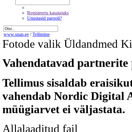
Registreeru kasutajaks
Unustasid parooli?
www.snap.ee
/
Tellimine
Fotode valik
Üldandmed
Ki
Vahendatavad partnerite 
Tellimus sisaldab eraisik
vahendab Nordic Digital A
müügiarvet ei väljastata.
Allalaaditud fail