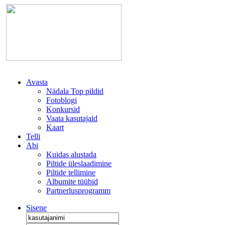
Avasta
Nädala Top pildid
Fotoblogi
Konkursid
Vaata kasutajaid
Kaart
Telli
Abi
Kuidas alustada
Piltide üleslaadimine
Piltide tellimine
Albumite tüübid
Partnerlusprogramm
Sisene