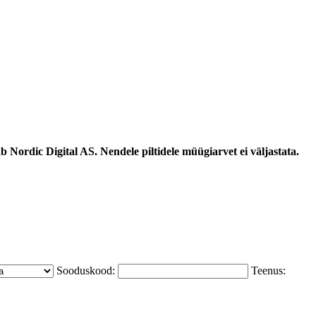
 Nordic Digital AS. Nendele piltidele müügiarvet ei väljastata.
Sooduskood:
Teenus: