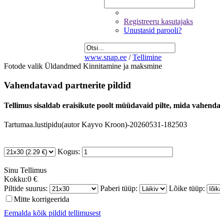
Registreeru kasutajaks
Unustasid parooli?
www.snap.ee
/
Tellimine
Fotode valik
Üldandmed
Kinnitamine ja maksmine
Vahendatavad partnerite pildid
Tellimus sisaldab eraisikute poolt müüdavaid pilte, mida vahendab
Tartumaa.lustipidu(autor Kayvo Kroon)-20260531-182503
Kogus:
Sinu
Tellimus
Kokku:
0 €
Piltide suurus:
Paberi tüüp:
Lõike tüüp:
Mitte korrigeerida
Eemalda kõik pildid tellimusest