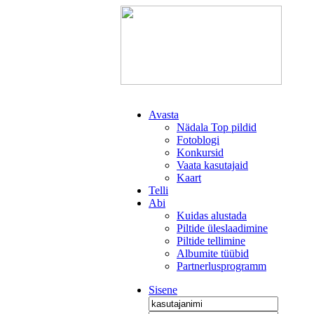
Avasta
Nädala Top pildid
Fotoblogi
Konkursid
Vaata kasutajaid
Kaart
Telli
Abi
Kuidas alustada
Piltide üleslaadimine
Piltide tellimine
Albumite tüübid
Partnerlusprogramm
Sisene