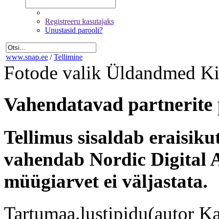
Registreeru kasutajaks
Unustasid parooli?
www.snap.ee
/
Tellimine
Fotode valik
Üldandmed
Ki
Vahendatavad partnerite 
Tellimus sisaldab eraisik
vahendab Nordic Digital A
müügiarvet ei väljastata.
Tartumaa.lustipidu(autor