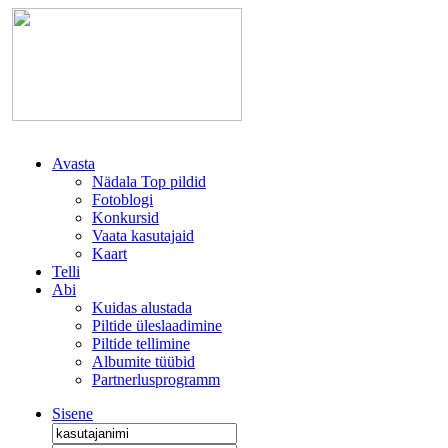
Avasta
Nädala Top pildid
Fotoblogi
Konkursid
Vaata kasutajaid
Kaart
Telli
Abi
Kuidas alustada
Piltide üleslaadimine
Piltide tellimine
Albumite tüübid
Partnerlusprogramm
Sisene