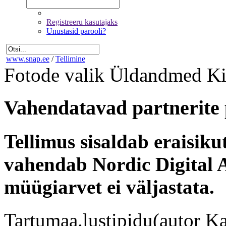
Registreeru kasutajaks
Unustasid parooli?
www.snap.ee
/
Tellimine
Fotode valik
Üldandmed
Ki
Vahendatavad partnerite 
Tellimus sisaldab eraisik
vahendab Nordic Digital A
müügiarvet ei väljastata.
Tartumaa.lustipidu(autor