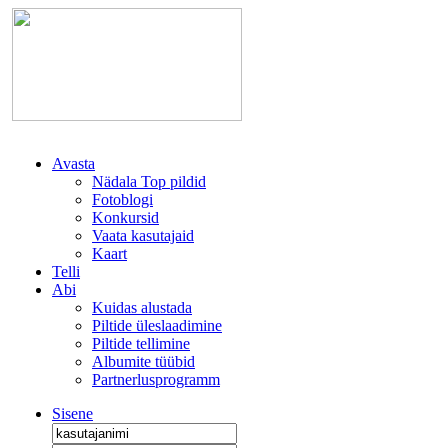
Avasta
Nädala Top pildid
Fotoblogi
Konkursid
Vaata kasutajaid
Kaart
Telli
Abi
Kuidas alustada
Piltide üleslaadimine
Piltide tellimine
Albumite tüübid
Partnerlusprogramm
Sisene