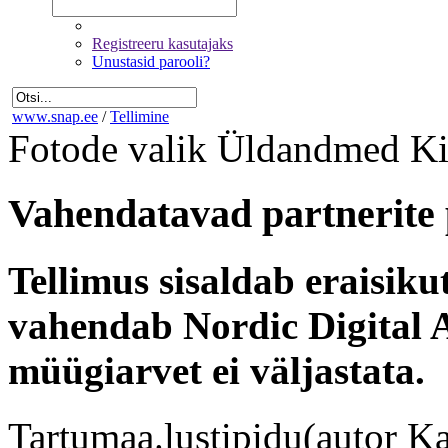
Registreeru kasutajaks
Unustasid parooli?
www.snap.ee
/
Tellimine
Fotode valik
Üldandmed
Ki
Vahendatavad partnerite 
Tellimus sisaldab eraisik
vahendab Nordic Digital A
müügiarvet ei väljastata.
Tartumaa.lustipidu(autor