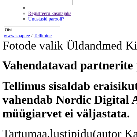
Registreeru kasutajaks
Unustasid parooli?
www.snap.ee
/
Tellimine
Fotode valik
Üldandmed
Ki
Vahendatavad partnerite 
Tellimus sisaldab eraisik
vahendab Nordic Digital A
müügiarvet ei väljastata.
Tartumaa.lustipidu(autor