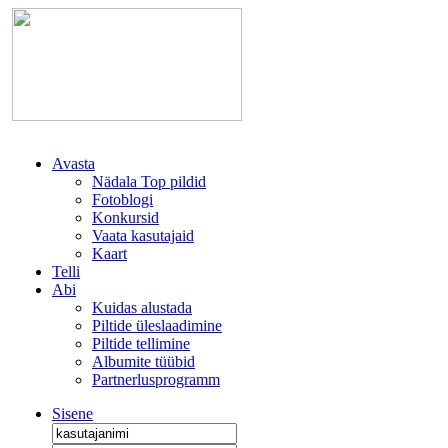
Avasta
Nädala Top pildid
Fotoblogi
Konkursid
Vaata kasutajaid
Kaart
Telli
Abi
Kuidas alustada
Piltide üleslaadimine
Piltide tellimine
Albumite tüübid
Partnerlusprogramm
Sisene