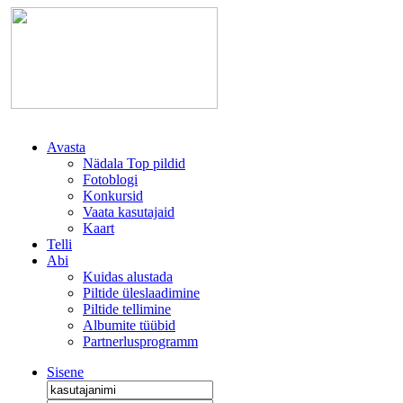
Avasta
Nädala Top pildid
Fotoblogi
Konkursid
Vaata kasutajaid
Kaart
Telli
Abi
Kuidas alustada
Piltide üleslaadimine
Piltide tellimine
Albumite tüübid
Partnerlusprogramm
Sisene