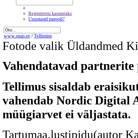
Registreeru kasutajaks
Unustasid parooli?
www.snap.ee
/
Tellimine
Fotode valik
Üldandmed
Ki
Vahendatavad partnerite 
Tellimus sisaldab eraisik
vahendab Nordic Digital A
müügiarvet ei väljastata.
Tartumaa.lustipidu(autor