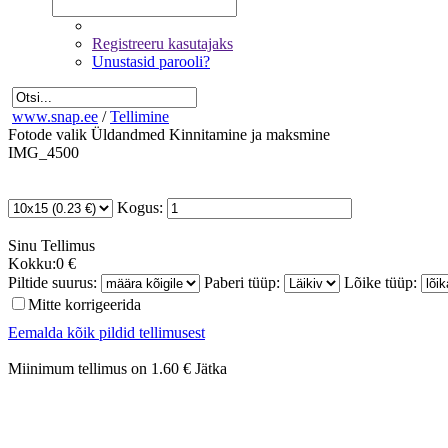
Registreeru kasutajaks
Unustasid parooli?
www.snap.ee
/
Tellimine
Fotode valik
Üldandmed
Kinnitamine ja maksmine
IMG_4500
Kogus:
Sinu
Tellimus
Kokku:
0 €
Piltide suurus:
Paberi tüüp:
Lõike tüüp:
Mitte korrigeerida
Eemalda kõik pildid tellimusest
Miinimum tellimus on 1.60 €
Jätka