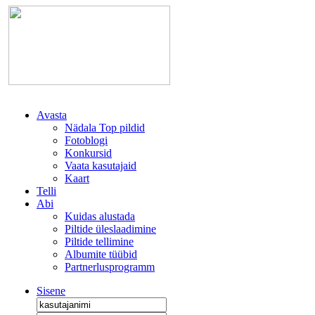
Avasta
Nädala Top pildid
Fotoblogi
Konkursid
Vaata kasutajaid
Kaart
Telli
Abi
Kuidas alustada
Piltide üleslaadimine
Piltide tellimine
Albumite tüübid
Partnerlusprogramm
Sisene