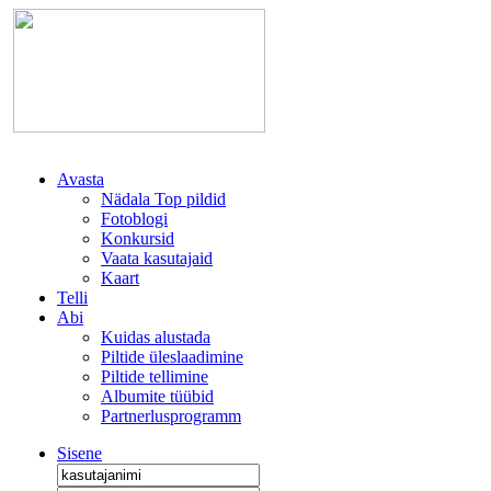
Avasta
Nädala Top pildid
Fotoblogi
Konkursid
Vaata kasutajaid
Kaart
Telli
Abi
Kuidas alustada
Piltide üleslaadimine
Piltide tellimine
Albumite tüübid
Partnerlusprogramm
Sisene