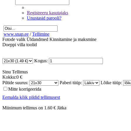
Registreeru kasutajaks
Unustasid parooli?
www.snap.ee
/
Tellimine
Fotode valik
Üldandmed
Kinnitamine ja maksmine
Doeppi villa toolid
Kogus:
Sinu
Tellimus
Kokku:
0 €
Piltide suurus:
Paberi tüüp:
Lõike tüüp:
Mitte korrigeerida
Eemalda kõik pildid tellimusest
Miinimum tellimus on 1.60 €
Jätka