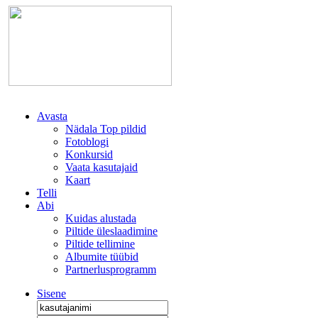
Avasta
Nädala Top pildid
Fotoblogi
Konkursid
Vaata kasutajaid
Kaart
Telli
Abi
Kuidas alustada
Piltide üleslaadimine
Piltide tellimine
Albumite tüübid
Partnerlusprogramm
Sisene