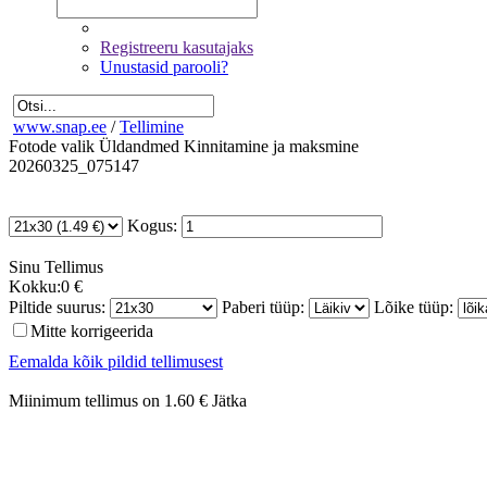
Registreeru kasutajaks
Unustasid parooli?
www.snap.ee
/
Tellimine
Fotode valik
Üldandmed
Kinnitamine ja maksmine
20260325_075147
Kogus:
Sinu
Tellimus
Kokku:
0 €
Piltide suurus:
Paberi tüüp:
Lõike tüüp:
Mitte korrigeerida
Eemalda kõik pildid tellimusest
Miinimum tellimus on 1.60 €
Jätka