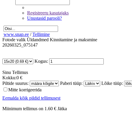
Registreeru kasutajaks
Unustasid parooli?
www.snap.ee
/
Tellimine
Fotode valik
Üldandmed
Kinnitamine ja maksmine
20260325_075147
Kogus:
Sinu
Tellimus
Kokku:
0 €
Piltide suurus:
Paberi tüüp:
Lõike tüüp:
Mitte korrigeerida
Eemalda kõik pildid tellimusest
Miinimum tellimus on 1.60 €
Jätka