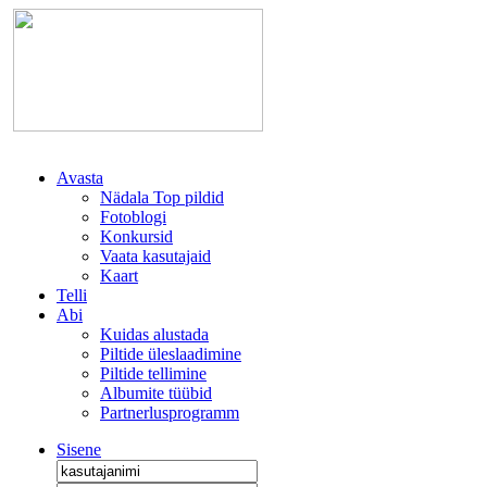
Avasta
Nädala Top pildid
Fotoblogi
Konkursid
Vaata kasutajaid
Kaart
Telli
Abi
Kuidas alustada
Piltide üleslaadimine
Piltide tellimine
Albumite tüübid
Partnerlusprogramm
Sisene