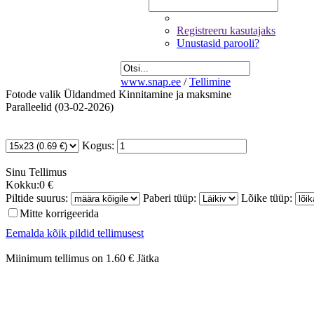
Registreeru kasutajaks
Unustasid parooli?
www.snap.ee
/
Tellimine
Fotode valik
Üldandmed
Kinnitamine ja maksmine
Paralleelid (03-02-2026)
Kogus:
Sinu
Tellimus
Kokku:
0 €
Piltide suurus:
Paberi tüüp:
Lõike tüüp:
Mitte korrigeerida
Eemalda kõik pildid tellimusest
Miinimum tellimus on 1.60 €
Jätka