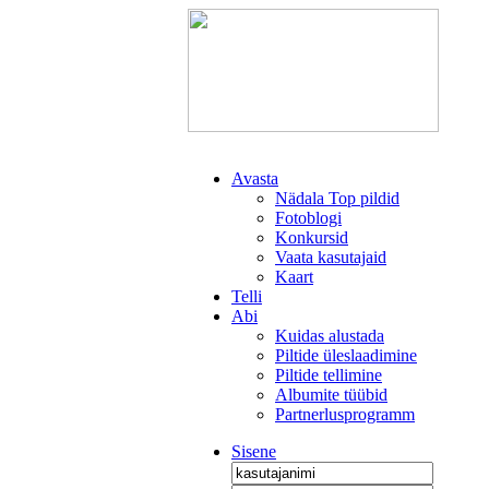
Avasta
Nädala Top pildid
Fotoblogi
Konkursid
Vaata kasutajaid
Kaart
Telli
Abi
Kuidas alustada
Piltide üleslaadimine
Piltide tellimine
Albumite tüübid
Partnerlusprogramm
Sisene