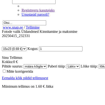
Registreeru kasutajaks
Unustasid parooli?
www.snap.ee
/
Tellimine
Fotode valik
Üldandmed
Kinnitamine ja maksmine
20250415_232331
Kogus:
Sinu
Tellimus
Kokku:
0 €
Piltide suurus:
Paberi tüüp:
Lõike tüüp:
Mitte korrigeerida
Eemalda kõik pildid tellimusest
Miinimum tellimus on 1.60 €
Jätka