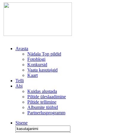
Avasta
Nädala Top pildid
Fotoblogi
Konkursid
Vaata kasutajaid
Kaart
Telli
Abi
Kuidas alustada
Piltide üleslaadimine
Piltide tellimine
Albumite tüübid
Partnerlusprogramm
Sisene