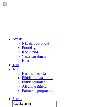
Avasta
Nädala Top pildid
Fotoblogi
Konkursid
Vaata kasutajaid
Kaart
Telli
Abi
Kuidas alustada
Piltide üleslaadimine
Piltide tellimine
Albumite tüübid
Partnerlusprogramm
Sisene