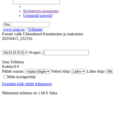
Registreeru kasutajaks
Unustasid parooli?
www.snap.ee
/
Tellimine
Fotode valik
Üldandmed
Kinnitamine ja maksmine
20250415_232316
Kogus:
Sinu
Tellimus
Kokku:
0 €
Piltide suurus:
Paberi tüüp:
Lõike tüüp:
Mitte korrigeerida
Eemalda kõik pildid tellimusest
Miinimum tellimus on 1.60 €
Jätka