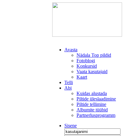
Avasta
Nädala Top pildid
Fotoblogi
Konkursid
Vaata kasutajaid
Kaart
Telli
Abi
Kuidas alustada
Piltide üleslaadimine
Piltide tellimine
Albumite tüübid
Partnerlusprogramm
Sisene