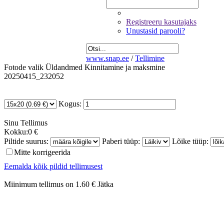
Registreeru kasutajaks
Unustasid parooli?
www.snap.ee
/
Tellimine
Fotode valik
Üldandmed
Kinnitamine ja maksmine
20250415_232052
Kogus:
Sinu
Tellimus
Kokku:
0 €
Piltide suurus:
Paberi tüüp:
Lõike tüüp:
Mitte korrigeerida
Eemalda kõik pildid tellimusest
Miinimum tellimus on 1.60 €
Jätka